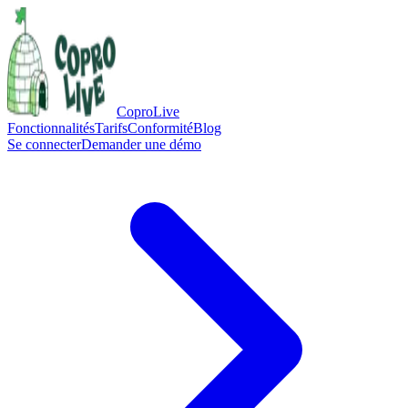
CoproLive
Fonctionnalités
Tarifs
Conformité
Blog
Se connecter
Demander une démo