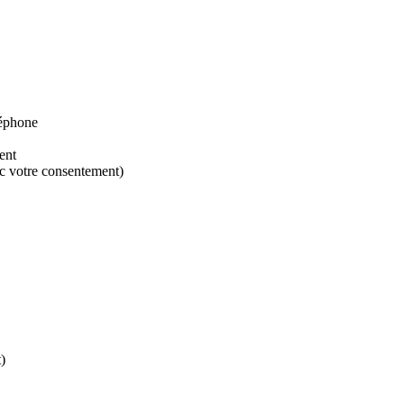
léphone
ent
ec votre consentement)
)